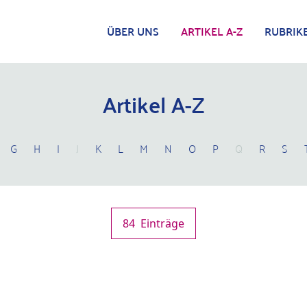
ÜBER UNS
ARTIKEL A-Z
RUBRIK
Artikel A-Z
G
H
I
J
K
L
M
N
O
P
Q
R
S
84
Einträge