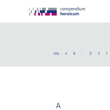
Alle
A
B
C
D
E
F
A