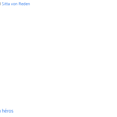
d
Sitta von Reden
u héros