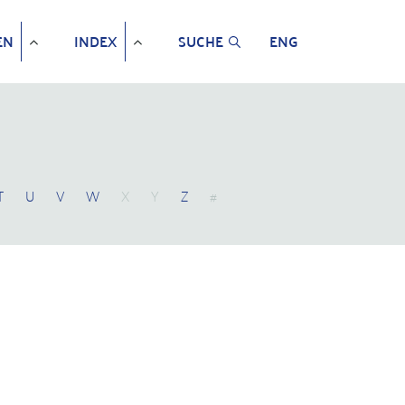
EN
INDEX
SUCHE
ENG
T
U
V
W
X
Y
Z
#