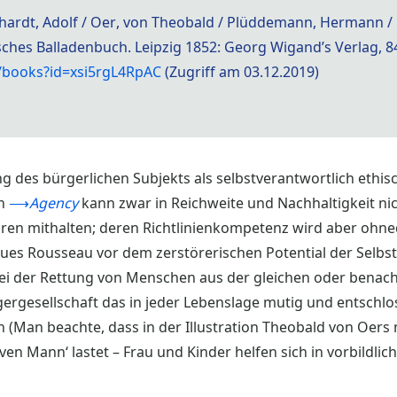
hrhardt, Adolf / Oer, von Theobald / Plüddemann, Hermann / 
tsches Balladenbuch. Leipzig 1852: Georg Wigand’s Verlag, 84
e/books?id=xsi5rgL4RpAC
(Zugriff am 03.12.2019)
ng des bürgerlichen Subjekts als selbstverantwortlich ethi
en
⟶
Agency
kann zwar in Reichweite und Nachhaltigkeit nic
ren mithalten; deren Richtlinienkompetenz wird aber ohnedi
cques Rousseau vor dem zerstörerischen Potential der Selb
ei der Rettung von Menschen aus der gleichen oder benach
gergesellschaft das in jeder Lebenslage mutig und entsch
 (Man beachte, dass in der Illustration Theobald von Oers 
en Mann‘ lastet – Frau und Kinder helfen sich in vorbildlic