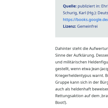
Quelle:
publiziert in: E
Schurig, Karl (Hg.): Deu
https://books.google.d
Lizenz:
Gemeinfrei
Dahinter steht die Aufwertu
Sinne der Aufklärung. Dess
und militärischen Heldenfigu
gestellt, wenn etwa Jean-Ja
Kriegerheldentypus warnt. B
Gruppe kann sich in der Bür
auch als heldenhaft beweisen
Rettungsaktion auf dem ‚brav
Boot!).