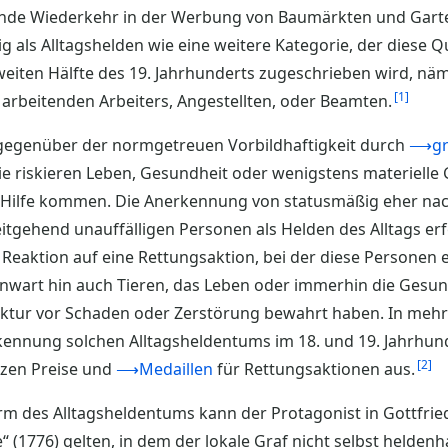
nde Wiederkehr in der Werbung von Baumärkten und Garten
als Alltagshelden wie eine weitere Kategorie, der diese Qu
zweiten Hälfte des 19. Jahrhunderts zugeschrieben wird, näml
1
g arbeitenden Arbeiters, Angestellten, oder Beamten.
 gegenüber der normgetreuen Vorbildhaftigkeit durch
⟶gre
ie riskieren Leben, Gesundheit oder wenigstens materielle 
Hilfe kommen. Die Anerkennung von statusmäßig eher nac
itgehend unauffälligen Personen als Helden des Alltags erfo
 Reaktion auf eine Rettungsaktion, bei der diese Personen
wart hin auch Tieren, das Leben oder immerhin die Gesund
ruktur vor Schaden oder Zerstörung bewahrt haben. In meh
rkennung solchen Alltagsheldentums im 18. und 19. Jahrhun
2
zen Preise und
⟶Medaillen
für Rettungsaktionen aus.
orm des Alltagsheldentums kann der Protagonist in Gottfrie
(1776) gelten, in dem der lokale Graf nicht selbst heldenh