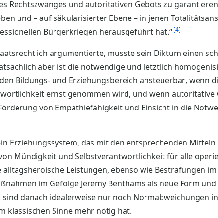
des Rechtszwanges und autoritativen Gebots zu garantiere
eben und – auf säkularisierter Ebene – in jenen Totalitätsa
4
essionellen Bürgerkriegen herausgeführt hat.“
taatsrechtlich argumentierte, musste sein Diktum einen sc
atsächlich aber ist die notwendige und letztlich homogeni
 den Bildungs- und Erziehungsbereich ansteuerbar, wenn di
wortlichkeit ernst genommen wird, und wenn autoritative
örderung von Empathiefähigkeit und Einsicht in die Notwend
ein Erziehungssystem, das mit den entsprechenden Mitteln 
von Mündigkeit und Selbstverantwortlichkeit für alle operi
 alltagsheroische Leistungen, ebenso wie Bestrafungen im 
ßnahmen im Gefolge Jeremy Benthams als neue Form und w
, sind danach idealerweise nur noch Normabweichungen in
m klassischen Sinne mehr nötig hat.