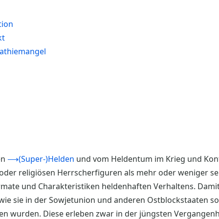
tion
kt
pathiemangel
en
⟶(Super-)Helden
und vom Heldentum im Krieg und Konfl
n oder religiösen Herrscherfiguren als mehr oder weniger se
ormate und Charakteristiken heldenhaften Verhaltens. Dami
 wie sie in der Sowjetunion und anderen Ostblockstaaten so
sen wurden. Diese erleben zwar in der jüngsten Vergangenh