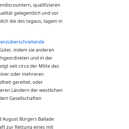
discountern, qualifizieren
alität gelegentlich und vor
ich die des tagaus, tagein in
nzüberschreitende
Güter, indem sie anderen
hgeordneten und in der
lgt seit circa der Mitte des
 einer oder mehreren
heit gerettet, oder
reren Ländern der westlichen
dert Gesellschaften
d August Bürgers Ballade
aft zur Rettung eines mit