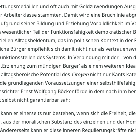
t Rettungsmedaillen und oft auch mit Geldzuwendungen Aus
r Arbeiterklasse stammten. Damit wird eine Bruchlinie abg
aufgrund seiner Bildung und Erziehung Vorbildlichkeit im V
 wesentlicher Teil der Funktionsfähigkeit demokratischer 
ellen Alltagsheldentum, das im politischen Kontext in der R
liche Bürger empfiehlt sich damit nicht nur als vertrauens
Funktionsstellen des Systems. In Verbindung mit der – von 
– ‚Erziehung zum mündigen Bürger‘ als einem weiteren Idea
alltagsheroische Potential des
Citoyen
nicht nur Kants kat
die grundlegenden Voraussetzungen einer selbsthilfefähige
desrichter Ernst Wolfgang Böckenförde in dem nach ihm b
t selbst nicht garantierbar sah:
at kann er einerseits nur bestehen, wenn sich die Freiheit, d
r, aus der moralischen Substanz des einzelnen und der Ho
. Andererseits kann er diese inneren Regulierungskräfte nic