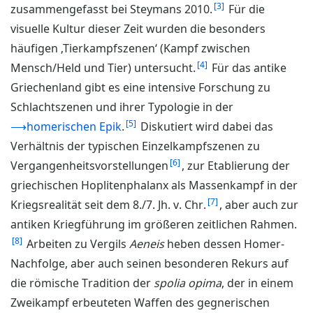
3
zusammengefasst bei Steymans 2010.
Für die
visuelle Kultur dieser Zeit wurden die besonders
häufigen ‚Tierkampfszenen‘ (Kampf zwischen
4
Mensch/Held und Tier) untersucht.
Für das antike
Griechenland gibt es eine intensive Forschung zu
Schlachtszenen und ihrer Typologie in der
5
⟶homerischen Epik
.
Diskutiert wird dabei das
Verhältnis der typischen Einzelkampfszenen zu
6
Vergangenheitsvorstellungen
, zur Etablierung der
griechischen Hoplitenphalanx als Massenkampf in der
7
Kriegsrealität seit dem 8./7. Jh. v. Chr.
, aber auch zur
antiken Kriegführung im größeren zeitlichen Rahmen.
8
Arbeiten zu Vergils
Aeneis
heben dessen Homer-
Nachfolge, aber auch seinen besonderen Rekurs auf
die römische Tradition der
spolia opima
, der in einem
Zweikampf erbeuteten Waffen des gegnerischen