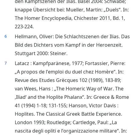
den Kampfszenen der Ilias. Basel 2004: Schwabe;
knappe Übersicht bei: Mueller, Martin: „Duels“. In:
The Homer Encyclopedia, Chichester 2011, Bd. 1,
223-224.
Hellmann, Oliver: Die Schlachtszenen der Ilias. Das
6
Bild des Dichters vom Kampf in der Heroenzeit.
Stuttgart 2000: Steiner.
Latacz : Kampfparänese, 1977; Fortassier, Pierre:
7
„A propos de l’emploi du duel chez Homère“. In:
Revue des Etudes Grècques 102 (1989), 183-89;
van Wees, Hans : „The Homeric Way of War. The
‚Iliad‘ and the Hoplite Phalanx“. In: Greece & Rome
41 (1994) 1-18; 131-155; Hanson, Victor Davis :
Hoplites. The Classical Greek Battle Experience.
London 1993; Routledge; Cartledge, Paul: „La
nascita degli opliti e l’organizzazione militare“. In: