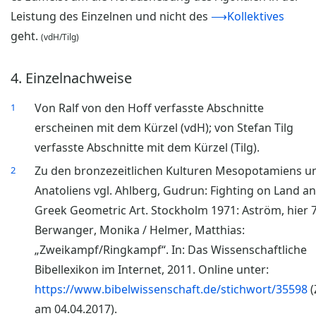
Leistung des Einzelnen und nicht des
⟶Kollektives
geht.
(vdH/Tilg)
4. Einzelnachweise
Von Ralf von den Hoff verfasste Abschnitte
1
erscheinen mit dem Kürzel (vdH); von Stefan Tilg
verfasste Abschnitte mit dem Kürzel (Tilg).
Zu den bronzezeitlichen Kulturen Mesopotamiens u
2
Anatoliens vgl. Ahlberg, Gudrun: Fighting on Land an
Greek Geometric Art. Stockholm 1971: Aström, hier 7
Berwanger, Monika / Helmer, Matthias:
„Zweikampf/Ringkampf“. In: Das Wissenschaftliche
Bibellexikon im Internet, 2011. Online unter:
https://www.bibelwissenschaft.de/stichwort/35598
(
am 04.04.2017).