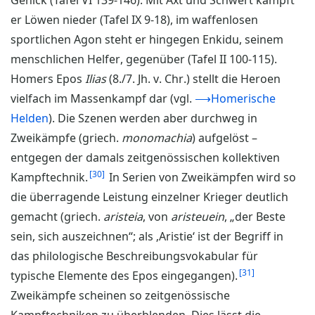
Genick (Tafel VI 139-146). Mit Axt und Schwert kämpft
er Löwen nieder (Tafel IX 9-18), im waffenlosen
sportlichen Agon steht er hingegen Enkidu, seinem
menschlichen Helfer, gegenüber (Tafel II 100-115).
Homers Epos
Ilias
(8./7. Jh. v. Chr.) stellt die Heroen
vielfach im Massenkampf dar (vgl.
⟶Homerische
Helden
). Die Szenen werden aber durchweg in
Zweikämpfe (griech.
monomachia
) aufgelöst –
entgegen der damals zeitgenössischen kollektiven
30
Kampftechnik.
In Serien von Zweikämpfen wird so
die überragende Leistung einzelner Krieger deutlich
gemacht (griech.
aristeia
, von
aristeuein
, „der Beste
sein, sich auszeichnen“; als ‚Aristie‘ ist der Begriff in
das philologische Beschreibungsvokabular für
31
typische Elemente des Epos eingegangen).
Zweikämpfe scheinen so zeitgenössische