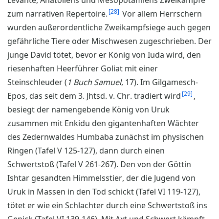
Levante, Anatoliens und Mesopotamiens Zweikämpfe
28
zum narrativen Repertoire.
Vor allem Herrschern
wurden außerordentliche Zweikampfsiege auch gegen
gefährliche Tiere oder Mischwesen zugeschrieben. Der
junge David tötet, bevor er König von Iuda wird, den
riesenhaften Heerführer Goliat mit einer
Steinschleuder (
1 Buch Samuel
, 17). Im Gilgamesch-
29
Epos, das seit dem 3. Jhtsd. v. Chr. tradiert wird
,
besiegt der namengebende König von Uruk
zusammen mit Enkidu den gigantenhaften Wächter
des Zedernwaldes Humbaba zunächst im physischen
Ringen (Tafel V 125-127), dann durch einen
Schwertstoß (Tafel V 261-267). Den von der Göttin
Ishtar gesandten Himmelsstier, der die Jugend von
Uruk in Massen in den Tod schickt (Tafel VI 119-127),
tötet er wie ein Schlachter durch eine Schwertstoß ins