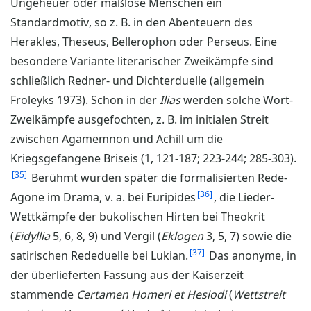
Ungeheuer oder maßlose Menschen ein
Standardmotiv, so z. B. in den Abenteuern des
Herakles, Theseus, Bellerophon oder Perseus. Eine
besondere Variante literarischer Zweikämpfe sind
schließlich Redner- und Dichterduelle (allgemein
Froleyks 1973). Schon in der
Ilias
werden solche Wort-
Zweikämpfe ausgefochten, z. B. im initialen Streit
zwischen Agamemnon und Achill um die
Kriegsgefangene Briseis (1, 121-187; 223-244; 285-303).
35
Berühmt wurden später die formalisierten Rede-
36
Agone im Drama, v. a. bei Euripides
, die Lieder-
Wettkämpfe der bukolischen Hirten bei Theokrit
(
Eidyllia
5, 6, 8, 9) und Vergil (
Eklogen
3, 5, 7) sowie die
37
satirischen Rededuelle bei Lukian.
Das anonyme, in
der überlieferten Fassung aus der Kaiserzeit
stammende
Certamen Homeri et Hesiodi
(
Wettstreit