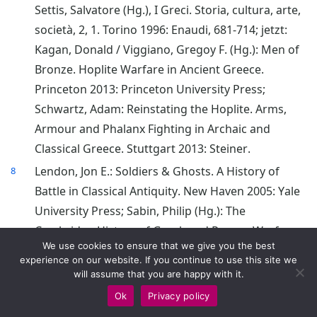
Settis, Salvatore (Hg.), I Greci. Storia, cultura, arte,
società, 2, 1. Torino 1996: Enaudi, 681-714; jetzt:
Kagan, Donald / Viggiano, Gregoy F. (Hg.): Men of
Bronze. Hoplite Warfare in Ancient Greece.
Princeton 2013: Princeton University Press;
Schwartz, Adam: Reinstating the Hoplite. Arms,
Armour and Phalanx Fighting in Archaic and
Classical Greece. Stuttgart 2013: Steiner.
Lendon, Jon E.: Soldiers & Ghosts. A History of
8
Battle in Classical Antiquity. New Haven 2005: Yale
University Press; Sabin, Philip (Hg.): The
Cambridge History of Greek and Roman Warfare.
We use cookies to ensure that we give you the best
Cambridge 2007: Cambridge University Press.
experience on our website. If you continue to use this site we
Martino, John: „Single combat and the Aeneid”. In:
9
will assume that you are happy with it.
Arethusa 41 (2008), 411-444; Katz, Rebecca:
Ok
Privacy policy
„Cobat, single“. In: The Virgil Encyclopedia 1.