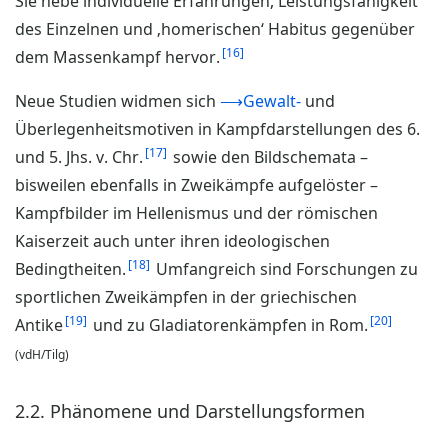
Sie hebe individuelle Erfahrungen, Leistungsfähigkeit
des Einzelnen und ‚homerischen‘ Habitus gegenüber
16
dem Massenkampf hervor.
Neue Studien widmen sich
⟶Gewalt-
und
Überlegenheitsmotiven in Kampfdarstellungen des 6.
17
und 5. Jhs. v. Chr.
sowie den Bildschemata –
bisweilen ebenfalls in Zweikämpfe aufgelöster –
Kampfbilder im Hellenismus und der römischen
Kaiserzeit auch unter ihren ideologischen
18
Bedingtheiten.
Umfangreich sind Forschungen zu
sportlichen Zweikämpfen in der griechischen
19
20
Antike
und zu Gladiatorenkämpfen in Rom.
(vdH/Tilg)
2.2. Phänomene und Darstellungsformen