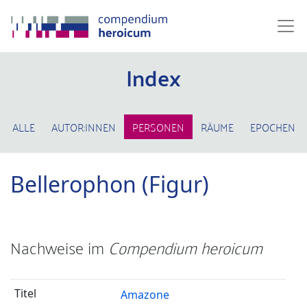
Index
ALLE
AUTOR:INNEN
PERSONEN
RÄUME
EPOCHEN
Bellerophon (Figur)
Nachweise im
Compendium heroicum
Amazone