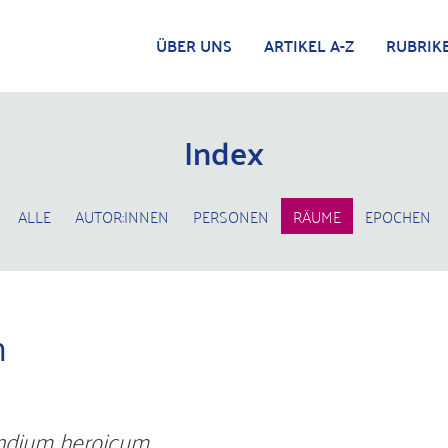
ÜBER UNS
ARTIKEL A-Z
RUBRIK
Index
ALLE
AUTOR:INNEN
PERSONEN
RÄUME
EPOCHEN
n
dium heroicum