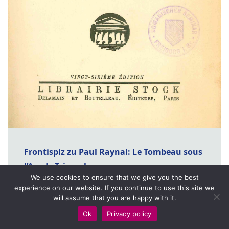
Frontispiz zu Paul Raynal: Le Tombeau sous
l’Arc de Triomphe.
We use cookies to ensure that we give you the best
Quelle:
Paul Raynal: Le Tombeau sous l’Arc de
experience on our website. If you continue to use this site we
Triomphe. Tragédie en trois actes. 26. Aufl.
will assume that you are happy with it.
Paris 1928: Stock.
Ok
Privacy policy
Lizenz:
Zitat eines urheberrechtlich