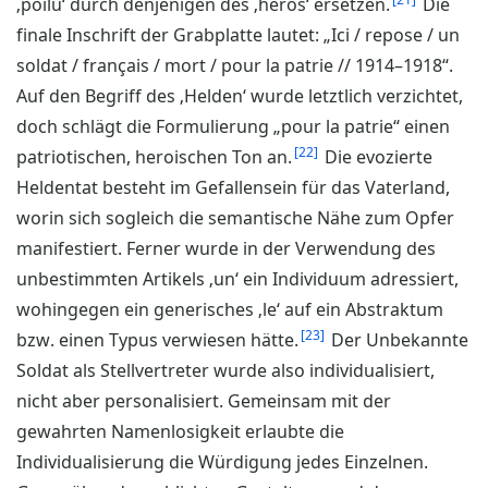
‚poilu‘ durch denjenigen des ‚héros‘ ersetzen.
Die
finale Inschrift der Grabplatte lautet: „Ici / repose / un
soldat / français / mort / pour la patrie // 1914–1918“.
Auf den Begriff des ‚Helden‘ wurde letztlich verzichtet,
doch schlägt die Formulierung „pour la patrie“ einen
22
patriotischen, heroischen Ton an.
Die evozierte
Heldentat besteht im Gefallensein für das Vaterland,
worin sich sogleich die semantische Nähe zum Opfer
manifestiert. Ferner wurde in der Verwendung des
unbestimmten Artikels ‚un‘ ein Individuum adressiert,
wohingegen ein generisches ‚le‘ auf ein Abstraktum
23
bzw. einen Typus verwiesen hätte.
Der Unbekannte
Soldat als Stellvertreter wurde also individualisiert,
nicht aber personalisiert. Gemeinsam mit der
gewahrten Namenlosigkeit erlaubte die
Individualisierung die Würdigung jedes Einzelnen.