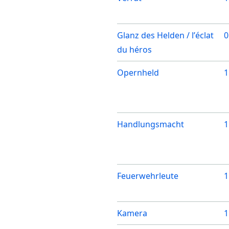
Glanz des Helden / l’éclat
0
du héros
Opernheld
1
Handlungsmacht
1
Feuerwehrleute
1
Kamera
1