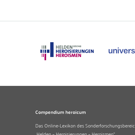
Compendium heroicum
Das Online-Lexikon des
Sonderforschungsberei
„Helden – Heroisierungen – Heroismen“