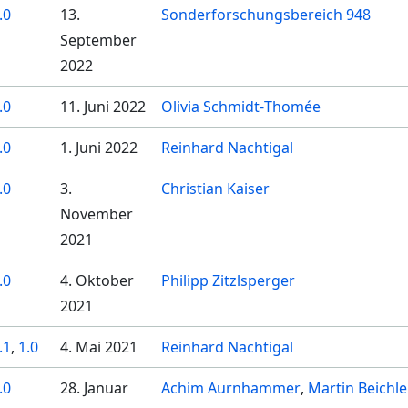
.0
13.
Sonderforschungsbereich 948
September
2022
.0
11. Juni 2022
Olivia Schmidt-Thomée
.0
1. Juni 2022
Reinhard Nachtigal
.0
3.
Christian Kaiser
November
2021
.0
4. Oktober
Philipp Zitzlsperger
2021
.1
,
1.0
4. Mai 2021
Reinhard Nachtigal
.0
28. Januar
Achim Aurnhammer
Martin Beichle