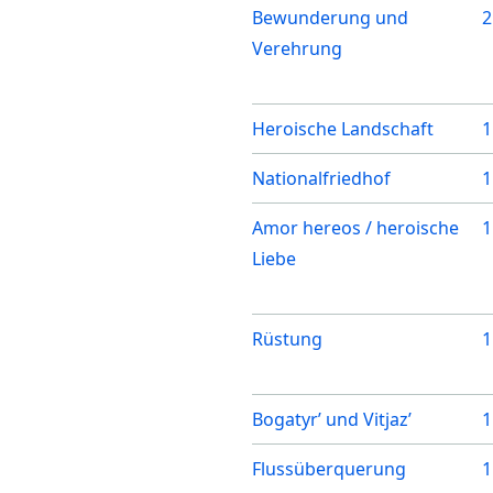
Bewunderung und
2
Verehrung
Heroische Landschaft
1
Nationalfriedhof
1
Amor hereos / heroische
1
Liebe
Rüstung
1
Bogatyr’ und Vitjaz’
1
Flussüberquerung
1