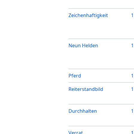
Zeichenhaftigkeit
1
Neun Helden
1
Pferd
1
Reiterstandbild
1
Durchhalten
1
Verrat
1