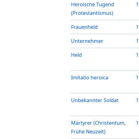
Heroische Tugend
1
(Protestantismus)
Frauenheld
1
Unternehmer
1
Held
1
Imitatio heroica
1
Unbekannter Soldat
1
Märtyrer (Christentum,
1
Frühe Neuzeit)