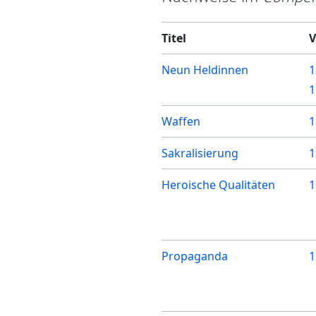
Titel
V
Neun Heldinnen
1
1
Waffen
1
Sakralisierung
1
Heroische Qualitäten
1
Propaganda
1