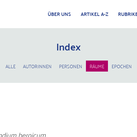
ÜBER UNS
ARTIKEL A-Z
RUBRIK
Index
ALLE
AUTOR:INNEN
PERSONEN
RÄUME
EPOCHEN
dium heroicum