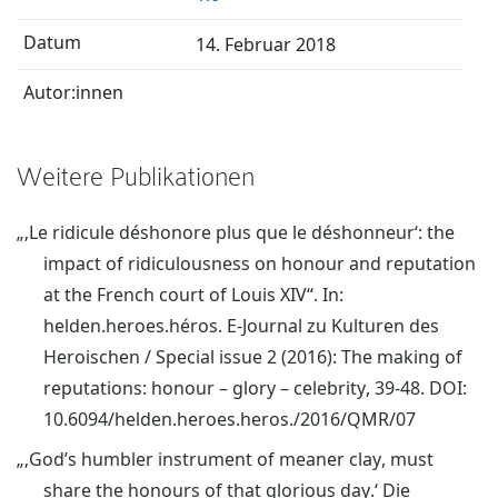
14. Februar 2018
Weitere Publikationen
„‚Le ridicule déshonore plus que le déshonneur‘: the
impact of ridiculousness on honour and reputation
at the French court of Louis XIV“. In:
helden.heroes.héros. E-Journal zu Kulturen des
Heroischen / Special issue 2 (2016): The making of
reputations: honour – glory – celebrity, 39-48. DOI:
10.6094/helden.heroes.heros./2016/QMR/07
„‚God’s humbler instrument of meaner clay, must
share the honours of that glorious day.‘ Die