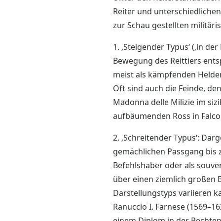
Reiter und unterschiedliche
zur Schau gestellten militär
1. ‚Steigender Typus‘ (‚in de
Bewegung des Reittiers ents
meist als kämpfenden Helden
Oft sind auch die Feinde, de
Madonna delle Milizie im sizi
aufbäumenden Ross in Falcone
2. ‚Schreitender Typus‘: Dar
gemächlichen Passgang bis zu
Befehlshaber oder als souver
über einen ziemlich großen 
Darstellungstyps variieren k
Ranuccio I. Farnese (1569–1
einem Diplom in der Rechten i