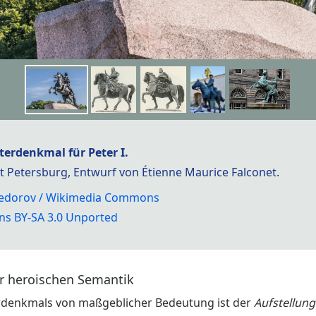
iterdenkmal für Peter I.
t Petersburg, Entwurf von Étienne Maurice Falconet.
) Fedorov / Wikimedia Commons
s BY-SA 3.0 Unported
er heroischen Semantik
erdenkmals von maßgeblicher Bedeutung ist der
Aufstellung