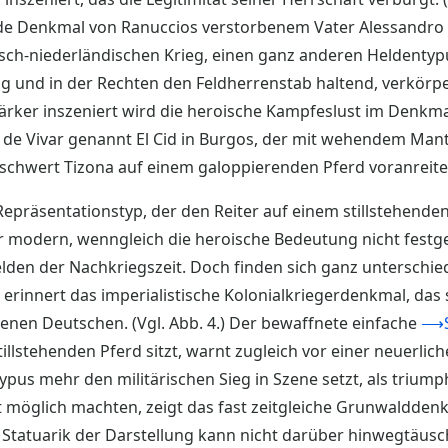
nde Denkmal von Ranuccios verstorbenem Vater Alessandro 
sch-niederländischen Krieg, einen ganz anderen Heldentypu
g und in der Rechten den Feldherrenstab haltend, verkörpe
stärker inszeniert wird die heroische Kampfeslust im Denkm
 de Vivar genannt El Cid in Burgos, der mit wehendem Ma
schwert Tizona auf einem galoppierenden Pferd voranreite
 Repräsentationstyp, der den Reiter auf einem stillstehenden
 modern, wenngleich die heroische Bedeutung nicht festgel
den der Nachkriegszeit. Doch finden sich ganz unterschie
erinnert das imperialistische Kolonialkriegerdenkmal, das 
llenen Deutschen. (Vgl. Abb. 4.) Der bewaffnete einfache
⟶S
illstehenden Pferd sitzt, warnt zugleich vor einer neuerli
ypus mehr den militärischen Sieg in Szene setzt, als triumph
st möglich machten, zeigt das fast zeitgleiche Grunwaldde
 Statuarik der Darstellung kann nicht darüber hinwegtäusc