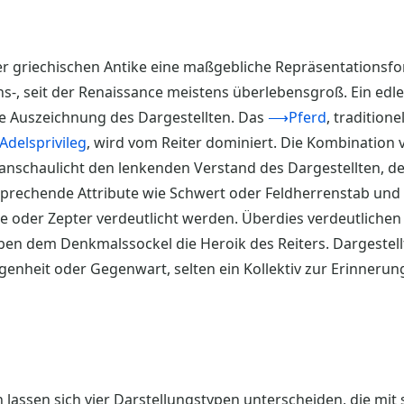
 der griechischen Antike eine maßgebliche Repräsentations
ns-, seit der Renaissance meistens überlebensgroß. Ein edle
ie Auszeichnung des Dargestellten. Das
⟶Pferd
, tradition
delsprivileg
, wird vom Reiter dominiert. Die Kombination
anschaulicht den lenkenden Verstand des Dargestellten, 
sprechende Attribute wie Schwert oder Feldherrenstab und
 oder Zepter verdeutlicht werden. Überdies verdeutlichen A
ben dem Denkmalssockel die Heroik des Reiters. Dargestellt
enheit oder Gegenwart, selten ein Kollektiv zur Erinnerun
 lassen sich vier Darstellungstypen unterscheiden, die mit