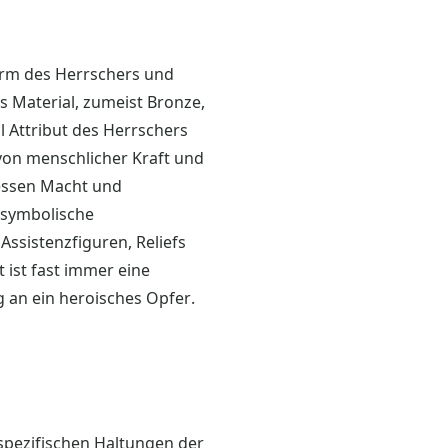
form des Herrschers und
s Material, zumeist Bronze,
ell Attribut des Herrschers
 von menschlicher Kraft und
dessen Macht und
 symbolische
ssistenzfiguren, Reliefs
 ist fast immer eine
g an ein heroisches Opfer.
 spezifischen Haltungen der