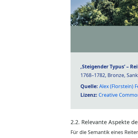
‚Steigender Typus‘ – Re
1768–1782, Bronze, Sank
Quelle:
Alex (Florstein
Lizenz:
Creative Common
2.2. Relevante Aspekte d
Für die Semantik eines Reit