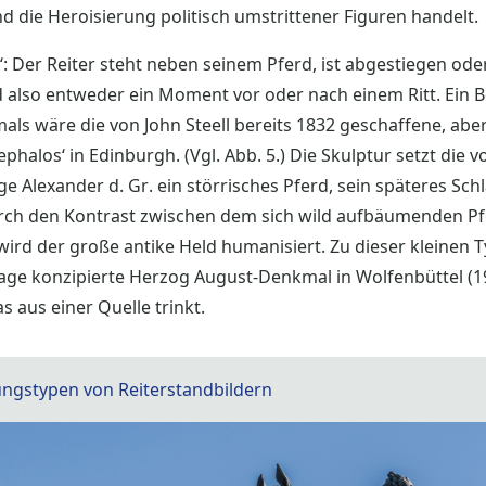
 die Heroisierung politisch umstrittener Figuren handelt.
: Der Reiter steht neben seinem Pferd, ist abgestiegen oder
d also entweder ein Moment vor oder nach einem Ritt. Ein Be
ls wäre die von John Steell bereits 1832 geschaffene, abe
halos‘ in Edinburgh. (Vgl. Abb. 5.) Die Skulptur setzt die v
ge Alexander d. Gr. ein störrisches Pferd, sein späteres Sc
rch den Kontrast zwischen dem sich wild aufbäumenden Pf
wird der große antike Held humanisiert. Zu dieser kleinen
age konzipierte Herzog August-Denkmal in Wolfenbüttel (1
s aus einer Quelle trinkt.
ungstypen von Reiterstandbildern