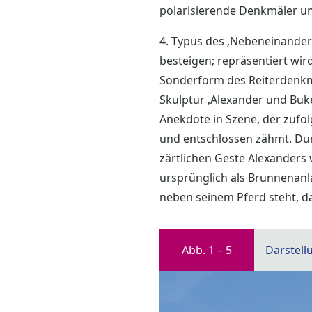
polarisierende Denkmäler und
4. Typus des ‚Nebeneinander‘
besteigen; repräsentiert wir
Sonderform des Reiterdenkma
Skulptur ‚Alexander und Bukep
Anekdote in Szene, der zufol
und entschlossen zähmt. Du
zärtlichen Geste Alexanders 
ursprünglich als Brunnenanl
neben seinem Pferd steht, da
Abb. 1 – 5
Darstell