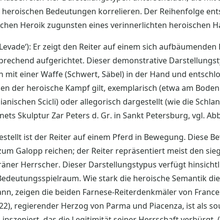
n heroischen Bedeutungen korrelieren. Der Reihenfolge en
ischen Heroik zugunsten eines verinnerlichten heroischen H
r Levade‘): Er zeigt den Reiter auf einem sich aufbäumenden P
prechend aufgerichtet. Dieser demonstrative Darstellungst
 mit einer Waffe (Schwert, Säbel) in der Hand und entsch
nen der heroische Kampf gilt, exemplarisch (etwa am Boden
lianischen Scicli) oder allegorisch dargestellt (wie die Schl
ts Skulptur Zar Peters d. Gr. in Sankt Petersburg, vgl. Abb.
gestellt ist der Reiter auf einem Pferd in Bewegung. Dies
m Galopp reichen; der Reiter repräsentiert meist den siegr
äner Herrscher. Dieser Darstellungstypus verfügt hinsichtl
Bedeutungsspielraum. Wie stark die heroische Semantik di
ann, zeigen die beiden Farnese-Reiterdenkmäler von France
622), regierender Herzog von Parma und Piacenza, ist als 
nszeniert, das die Legitimität seiner Herrschaft verbürgt. 