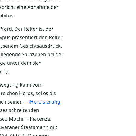
tspricht eine Abnahme der
abitus.
ferd. Der Reiter ist der
ypus präsentiert den Reiter
lossenem Gesichtsausdruck.
 liegende Sarazenen bei der
ange unter dem sich
 1).
e Bewegung kann vom
eichen Heros, sei es als
ich seiner
⟶Heroisierung
eses schreitenden
sco Mochi in Piacenza:
souveräner Staatsmann mit
(Vgl. Abb. 2.) Dagegen