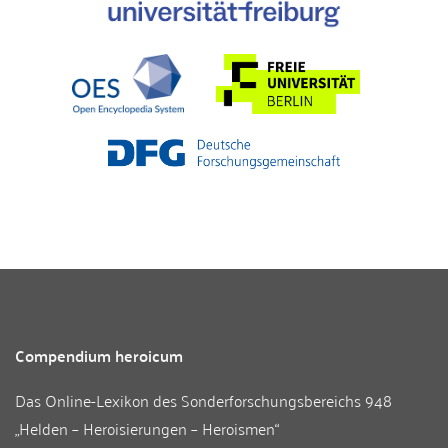
Compendium heroicum
Das Online-Lexikon des
Sonderforschungsbereichs 948
„Helden – Heroisierungen – Heroismen“