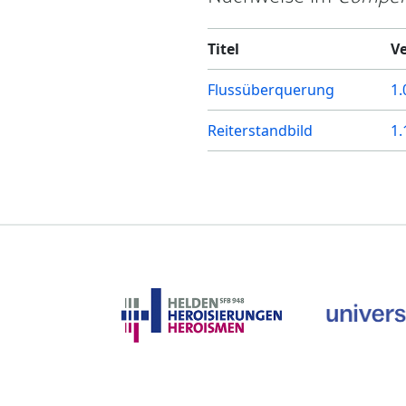
Titel
V
Flussüberquerung
1.
Reiterstandbild
1.