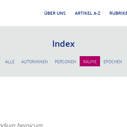
ÜBER UNS
ARTIKEL A-Z
RUBRIK
Index
ALLE
AUTOR:INNEN
PERSONEN
RÄUME
EPOCHEN
dium heroicum