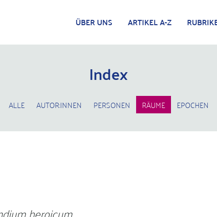
ÜBER UNS
ARTIKEL A-Z
RUBRIK
Index
ALLE
AUTOR:INNEN
PERSONEN
RÄUME
EPOCHEN
dium heroicum