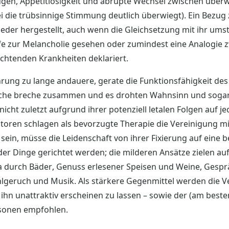
Augen, Appetitlosigkeit und abrupte Wechsel zwischen über
 die trübsinnige Stimmung deutlich überwiegt). Ein Bezug
der hergestellt, auch wenn die Gleichsetzung mit ihr umst
fe zur Melancholie gesehen oder zumindest eine Analogie z
chtenden Krankheiten deklariert.
rung zu lange andauere, gerate die Funktionsfähigkeit de
Psyche breche zusammen und es drohten Wahnsinn und soga
 nicht zuletzt aufgrund ihrer potenziell letalen Folgen auf j
toren schlagen als bevorzugte Therapie die Vereinigung m
ch sein, müsse die Leidenschaft von ihrer Fixierung auf ein
r Dinge gerichtet werden; die milderen Ansätze zielen auf
a durch Bäder, Genuss erlesener Speisen und Weine, Gespr
lgeruch und Musik. Als stärkere Gegenmittel werden die 
hn unattraktiv erscheinen zu lassen – sowie der (am besten
sonen empfohlen.