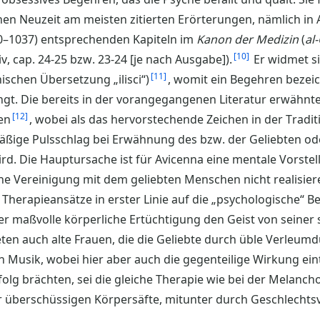
hen Neuzeit am meisten zitierten Erörterungen, nämlich in A
 980–1037) entsprechenden Kapiteln im
Kanon der Medizin
(
al-
10
ct. iv, cap. 24-25 bzw. 23-24 [je nach Ausgabe]).
Er widmet s
11
nischen Übersetzung „ilisci“)
, womit ein Begehren bezeic
angt. Die bereits in der vorangegangenen Literatur erwähn
12
en
, wobei als das hervorstechende Zeichen in der Traditi
ßige Pulsschlag bei Erwähnung des bzw. der Geliebten od
ird. Die Hauptursache ist für Avicenna eine mentale Vorstel
che Vereinigung mit dem geliebten Menschen nicht realisiere
herapieansätze in erster Linie auf die „psychologische“ B
er maßvolle körperliche Ertüchtigung den Geist von seine
eten auch alte Frauen, die die Geliebte durch üble Verleum
 Musik, wobei hier aber auch die gegenteilige Wirkung eint
g brächten, sei die gleiche Therapie wie bei der Melancho
 überschüssigen Körpersäfte, mitunter durch Geschlechts