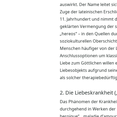
auswirkt. Der Name leitet si
Zuge der lateinischen Erschl
11. Jahrhundert und nimmt d
geklärten Vermengung der se
„hereos“ – in den Quellen du
soziokulturellen Oberschich
Menschen häufiger von der L
Anschlussoptionen um klass
Liebe zum Göttlichen willen 
Liebesobjekts aufgrund sei
als solcher therapiebedürftig
2. Die Liebeskrankheit 
Das Phänomen der Krankheit 
durchgehend in Werken der K
heroïque“, „maladie d’amour“