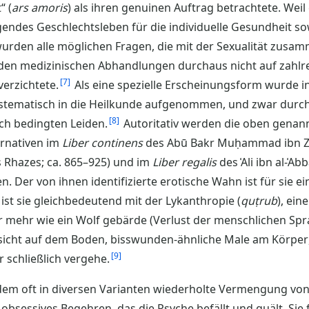
“ (
ars amoris
) als ihren genuinen Auftrag betrachtete. Weil 
ndes Geschlechtsleben für die individuelle Gesundheit s
 wurden alle möglichen Fragen, die mit der Sexualität zusa
in den medizinischen Abhandlungen durchaus nicht auf zahl
7
verzichtete.
Als eine spezielle Erscheinungsform wurde
systematisch in die Heilkunde aufgenommen, und zwar dur
8
ch bedingten Leiden.
Autoritativ werden die oben genann
ernativen im
Liber continens
des Abū Bakr Muḥammad ibn Zak
s Rhazes; ca. 865–925) und im
Liber regalis
des ʿAli ibn al-ʿAb
n. Der von ihnen identifizierte erotische Wahn ist für sie e
s ist sie gleichbedeutend mit der Lykanthropie (
quṭrub
), ei
er mehr wie ein Wolf gebärde (Verlust der menschlichen 
sicht auf dem Boden, bisswunden-ähnliche Male am Körper,
9
r schließlich vergehe.
tdem oft in diversen Varianten wiederholte Vermengung von
n obsessives Begehren, das die Psyche befällt und quält. Sie f