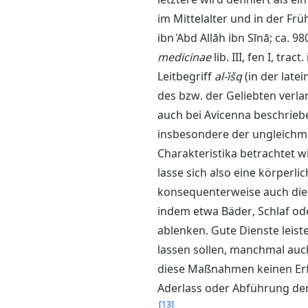
im Mittelalter und in der Frü
ibn ʿAbd Allāh ibn Sīnā; ca.
medicinae
lib. III, fen I, tra
Leitbegriff
al-ʿišq
(in der latei
des bzw. der Geliebten verl
auch bei Avicenna beschrieb
insbesondere der ungleichmä
Charakteristika betrachtet w
lasse sich also eine körperli
konsequenterweise auch die T
indem etwa Bäder, Schlaf od
ablenken. Gute Dienste leist
lassen sollen, manchmal auch
diese Maßnahmen keinen Erfol
Aderlass oder Abführung der
13