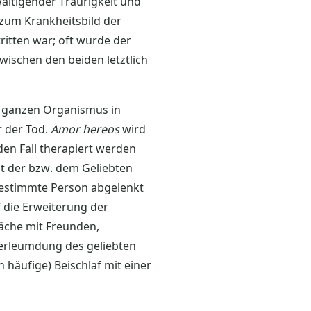
wältigender Traurigkeit und
 zum Krankheitsbild der
ritten war; oft wurde der
wischen den beiden letztlich
s ganzen Organismus in
r der Tod.
Amor hereos
wird
eden Fall therapiert werden
it der bzw. dem Geliebten
e bestimmte Person abgelenkt
 die Erweiterung der
äche mit Freunden,
Verleumdung des geliebten
 häufige) Beischlaf mit einer