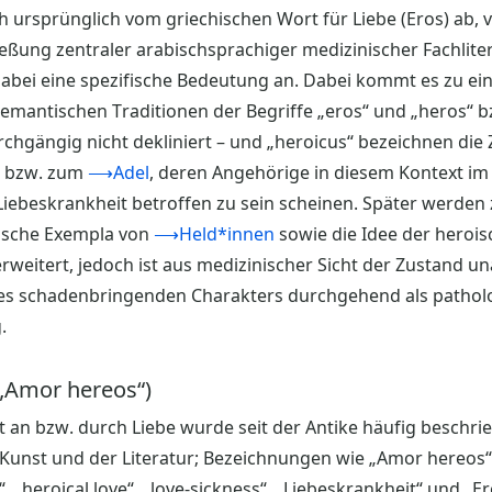
ch ursprünglich vom griechischen Wort für Liebe (Eros) ab, 
ießung zentraler arabischsprachiger medizinischer Fachlite
abei eine spezifische Bedeutung an. Dabei kommt es zu eine
mantischen Traditionen der Begriffe „eros“ und „heros“ bz
rchgängig nicht dekliniert – und „heroicus“ bezeichnen die
t bzw. zum
⟶Adel
, deren Angehörige in diesem Kontext im
iebeskrankheit betroffen zu sein scheinen. Später werden
ische Exempla von
⟶Held*innen
sowie die Idee der heroi
erweitert, jedoch ist aus medizinischer Sicht der Zustand u
nes schadenbringenden Charakters durchgehend als pathol
.
(„Amor hereos“)
an bzw. durch Liebe wurde seit der Antike häufig beschrie
unst und der Literatur; Bezeichnungen wie „Amor hereos“,
, „heroical love“, „love-sickness“, „Liebeskrankheit“ und 