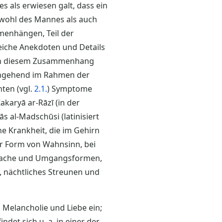
es als erwiesen galt, dass ein
owohl des Mannes als auch
mmenhängen, Teil der
reiche Anekdoten und Details
 in diesem Zusammenhang
chgehend im Rahmen der
ten (vgl.
2.1.
) Symptome
aryā ar-Rāzī (in der
bās al-Madschūsi (latinisiert
ine Krankheit, die im Gehirn
ner Form von Wahnsinn, bei
Sprache und Umgangsformen,
 nächtliches Streunen und
 Melancholie und Liebe ein;
indet sich u. a. in einer der