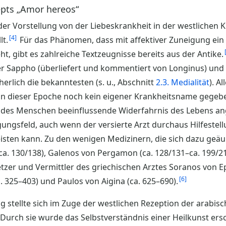
epts „Amor hereos“
der Vorstellung von der Liebeskrankheit in der westlichen 
4
lt.
Für das Phänomen, dass mit affektiver Zuneigung ein
t, gibt es zahlreiche Textzeugnisse bereits aus der Antike.
r Sappho (überliefert und kommentiert von Longinus) und 
erlich die bekanntesten (s. u., Abschnitt
2.3. Medialität
). A
 in dieser Epoche noch kein eigener Krankheitsname gegeben
des Menschen beeinflussende Widerfahrnis des Lebens ang
gungsfeld, auch wenn der versierte Arzt durchaus Hilfestel
isten kann. Zu den wenigen Medizinern, die sich dazu geäu
ca. 130/138), Galenos von Pergamon (ca. 128/131–ca. 199/21
rsetzer und Vermittler des griechischen Arztes Soranos von E
6
. 325–403) und Paulos von Aigina (ca. 625–690).
g stellte sich im Zuge der westlichen Rezeption der arabi
. Durch sie wurde das Selbstverständnis einer Heilkunst ers