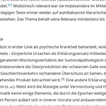
1
det.
Medizinisch relevant war sie insbesondere im Mittel
chlägigen Texte immer wieder auf wohlbekannte literarische
 beziehen. Das Thema behält seine Relevanz mindestens bis 
ie
izin in erster Linie als psychische Krankheit behandelt, wo
htete – körperliche Ursachen als Erklärungsansatz mitbeda
geratenen Mischungsverhältnis der humoralpathologisch d
ei insbesondere die Überproduktion der schwarzen Galle so
Geschlechtsverkehrs vorhandene Überschuss an Samen, der
3
ehendes Produkt betrachtet wird.
Eine andere Erklärung
s (s. u.). Meist wird die Ätiologie unter Vermischung und
omatik kennt einige Elemente, die durch die Epochen weitge
bten Person äußert sich in innerer Unruhe und andauerndem