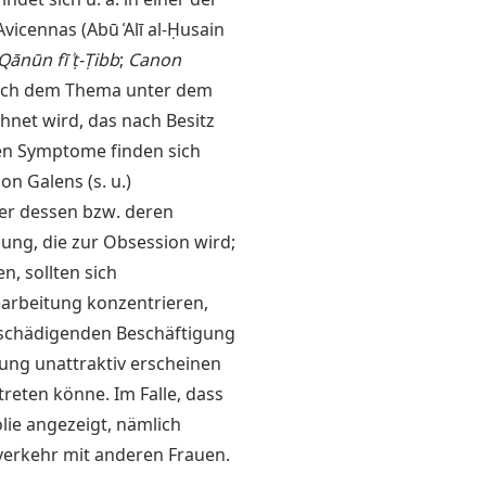
vicennas (Abū ʿAlī al-Ḥusain
Qānūn fī ʾṭ-Ṭibb
;
Canon
ich dem Thema unter dem
hnet wird, das nach Besitz
ten Symptome finden sich
on Galens (s. u.)
er dessen bzw. deren
lung, die zur Obsession wird;
n, sollten sich
earbeitung konzentrieren,
r schädigenden Beschäftigung
dung unattraktiv erscheinen
reten könne. Im Falle, dass
lie angezeigt, nämlich
verkehr mit anderen Frauen.