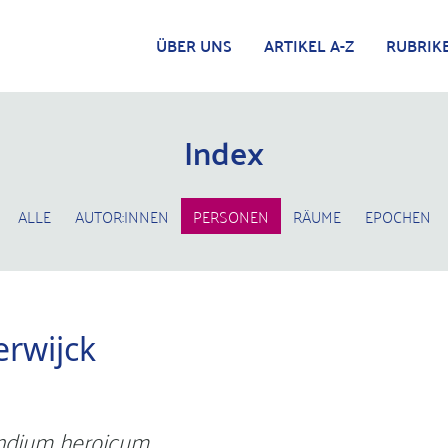
ÜBER UNS
ARTIKEL A-Z
RUBRIK
Index
ALLE
AUTOR:INNEN
PERSONEN
RÄUME
EPOCHEN
erwijck
dium heroicum