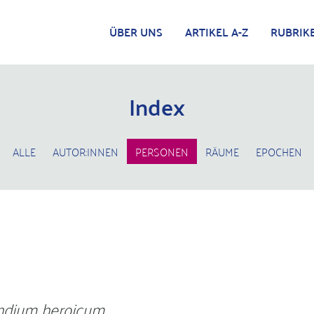
ÜBER UNS
ARTIKEL A-Z
RUBRIK
Index
ALLE
AUTOR:INNEN
PERSONEN
RÄUME
EPOCHEN
dium heroicum