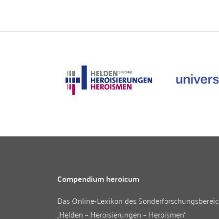
Compendium heroicum
Das Online-Lexikon des
Sonderforschungsberei
„Helden – Heroisierungen – Heroismen“