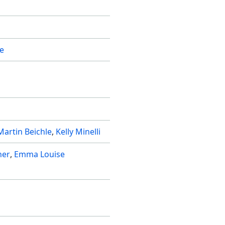
e
Martin Beichle
Kelly Minelli
her
Emma Louise