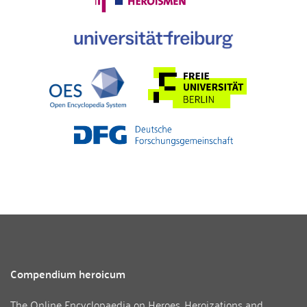
Compendium heroicum
The Online Encyclopaedia on Heroes, Heroizations and