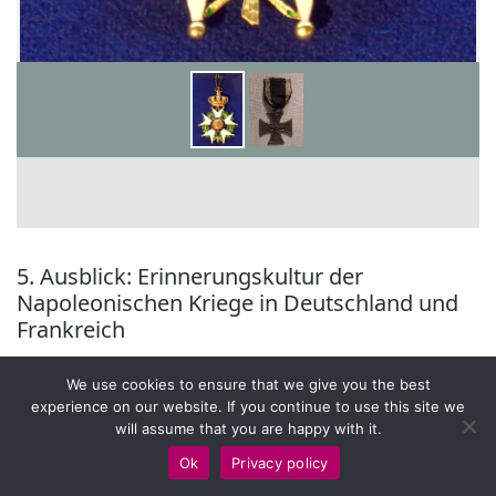
5. Ausblick: Erinnerungskultur der
Napoleonischen Kriege in Deutschland und
Frankreich
Nach den Befreiungskriegen entstand sowohl in
We use cookies to ensure that we give you the best
Frankreich als auch in Deutschland eine umfassende
experience on our website. If you continue to use this site we
⟶Erinnerungskultur
um die napoleonischen Kriege
will assume that you are happy with it.
und die Helden, die an ihnen teilgenommen hatten. Die
Ok
Privacy policy
massenhaften Veröffentlichungen von Memoiren und