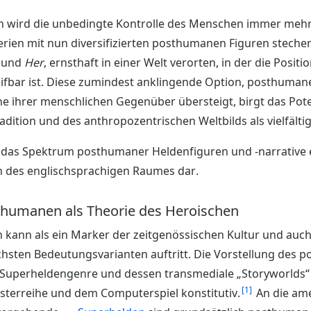
ich wird die unbedingte Kontrolle des Menschen immer mehr
erien mit nun diversifizierten posthumanen Figuren stechen
und
Her
, ernsthaft in einer Welt verorten, in der die Posit
eifbar ist. Diese zumindest anklingende Option, posthuma
ne ihrer menschlichen Gegenüber übersteigt, birgt das Pot
adition und des anthropozentrischen Weltbilds als vielfälti
llt das Spektrum posthumaner Heldenfiguren und -narrativ
en des englischsprachigen Raumes dar.
sthumanen als Theorie des Heroischen
 kann als ein Marker der zeitgenössischen Kultur und au
chsten Bedeutungsvarianten auftritt. Die Vorstellung des 
e Superheldengenre und dessen transmediale „Storyworlds
1
sterreihe und dem Computerspiel konstitutiv.
An die ame