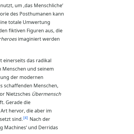
enutzt, um ‚das Menschliche‘
Theorie des Posthumanen kann
 eine totale Umwertung
en fiktiven Figuren aus, die
rheroes
imaginiert werden
t einerseits das radikal
em Menschen und seinem
herung der modernen
es schaffenden Menschen,
Vor Nietzsches
Übermensch
ft. Gerade die
Art hervor, die aber im
4
etzt sind.
Nach der
ng Machines‘ und Derridas