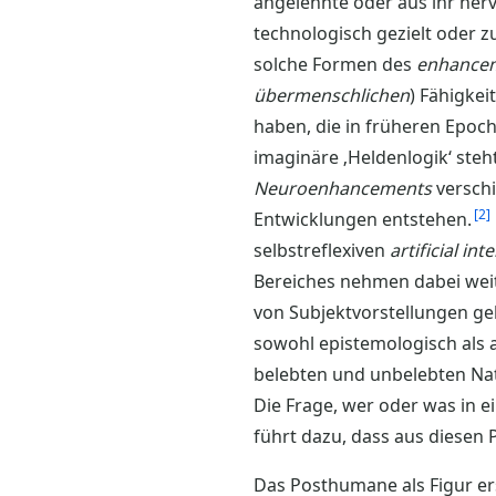
angelehnte oder aus ihr he
technologisch gezielt oder z
solche Formen des
enhance
übermenschlichen
) Fähigke
haben, die in früheren Epoch
imaginäre ‚Heldenlogik‘ st
Neuroenhancements
verschi
2
Entwicklungen entstehen.
selbstreflexiven
artificial int
Bereiches nehmen dabei weite
von Subjektvorstellungen ge
sowohl epistemologisch als 
belebten und unbelebten Na
Die Frage, wer oder was in 
führt dazu, dass aus diesen
Das Posthumane als Figur ers