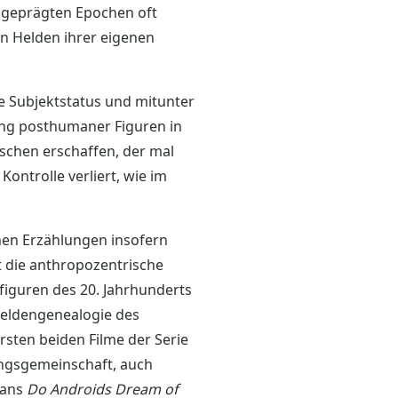
h geprägten Epochen oft
nn Helden ihrer eigenen
e Subjektstatus und mitunter
tung posthumaner Figuren in
schen erschaffen, der mal
 Kontrolle verliert, wie im
nen Erzählungen insofern
t die anthropozentrische
figuren des 20. Jahrhunderts
 Heldengenealogie des
rsten beiden Filme der Serie
tungsgemeinschaft, auch
mans
Do Androids Dream of