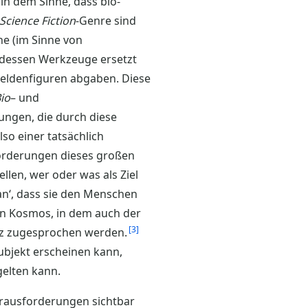
n dem Sinne, dass bio-
Science Fiction
-Genre sind
he (im Sinne von
d dessen Werkzeuge ersetzt
eldenfiguren abgaben. Diese
io
– und
ungen, die durch diese
also einer tatsächlich
forderungen dieses großen
len, wer oder was als Ziel
an‘, dass sie den Menschen
en Kosmos, in dem auch der
3
tz zugesprochen werden.
ubjekt erscheinen kann,
elten kann.
Herausforderungen sichtbar