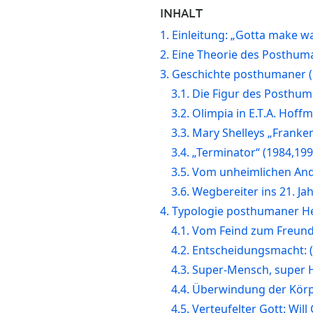
INHALT
1. Einleitung: „Gotta make w
2. Eine Theorie des Posthum
3. Geschichte posthumaner (
3.1. Die Figur des Posthum
3.2. Olimpia in E.T.A. Ho
3.3. Mary Shelleys „Franke
3.4. „Terminator“ (1984,199
3.5. Vom unheimlichen An
3.6. Wegbereiter ins 21. Ja
4. Typologie posthumaner H
4.1. Vom Feind zum Freund:
4.2. Entscheidungsmacht: (
4.3. Super-Mensch, super H
4.4. Überwindung der Körpe
4.5. Verteufelter Gott: Wil