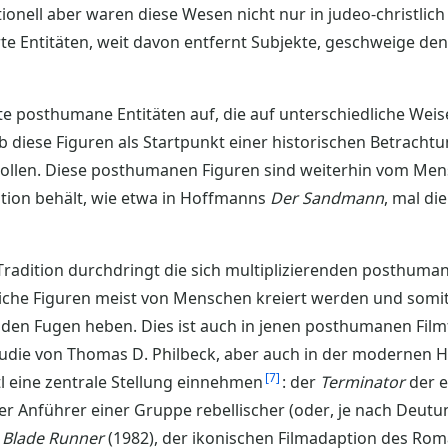
ionell aber waren diese Wesen nicht nur in judeo-christlic
te Entitäten, weit davon entfernt Subjekte, geschweige de
te posthumane Entitäten auf, die auf unterschiedliche Weis
 diese Figuren als Startpunkt einer historischen Betrach
 sollen. Diese posthumanen Figuren sind weiterhin vom Men
ation behält, wie etwa in Hoffmanns
Der Sandmann
, mal die
radition durchdringt die sich multiplizierenden posthuma
liche Figuren meist von Menschen kreiert werden und somi
 den Fugen heben. Dies ist auch in jenen posthumanen Film
 Studie von Thomas D. Philbeck, aber auch in der modernen
7
l eine zentrale Stellung einnehmen
: der
Terminator
der e
der Anführer einer Gruppe rebellischer (oder, je nach Deu
n
Blade Runner
(1982), der ikonischen Filmadaption des Ro