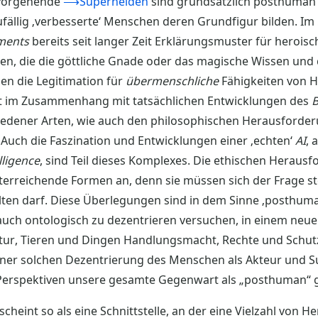
rvorgehende
⟶Superhelden
sind grundsätzlich posthuman i
ufällig ‚verbesserte‘ Menschen deren Grundfigur bilden. Im
ments
bereits seit langer Zeit Erklärungsmuster für heroisc
iten, die die göttliche Gnade oder das magische Wissen un
en die Legitimation für
übermenschliche
Fähigkeiten von H
eht im Zusammenhang mit tatsächlichen Entwicklungen des
B
edener Arten, wie auch den philosophischen Herausforder
Auch die Faszination und Entwicklungen einer ‚echten‘
AI
, 
elligence
, sind Teil dieses Komplexes. Die ethischen Heraus
rreichende Formen an, denn sie müssen sich der Frage stel
lten darf. Diese Überlegungen sind in dem Sinne ‚posthum
auch ontologisch zu dezentrieren versuchen, in einem neu
tur, Tieren und Dingen Handlungsmacht, Rechte und Schu
einer solchen Dezentrierung des Menschen als Akteur und S
 Perspektiven unsere gesamte Gegenwart als „posthuman“ g
cheint so als eine Schnittstelle, an der eine Vielzahl von 