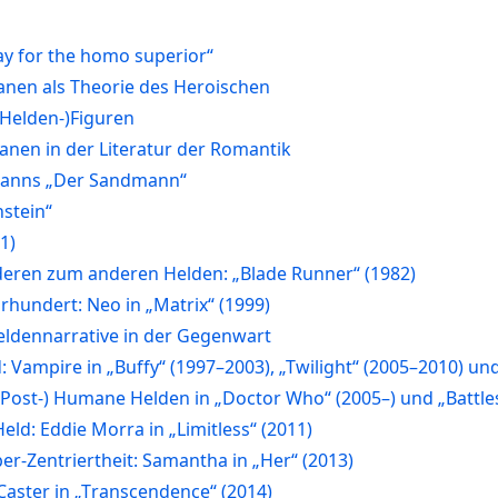
ay for the homo superior“
anen als Theorie des Heroischen
Helden-)Figuren
anen in der Literatur der Romantik
ffmanns „Der Sandmann“
nstein“
1)
deren zum anderen Helden: „Blade Runner“ (1982)
hrhundert: Neo in „Matrix“ (1999)
eldennarrative in der Gegenwart
 Vampire in „Buffy“ (1997–2003), „Twilight“ (2005–2010) un
Post-) Humane Helden in „Doctor Who“ (2005–) und „Battles
eld: Eddie Morra in „Limitless“ (2011)
r-Zentriertheit: Samantha in „Her“ (2013)
l Caster in „Transcendence“ (2014)