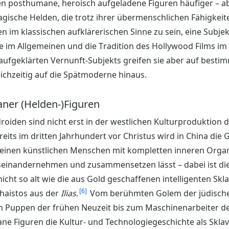
en posthumane, heroisch aufgeladene Figuren häufiger – abe
agische Helden, die trotz ihrer übermenschlichen Fähigkei
im klassischen aufklärerischen Sinne zu sein, eine Subjekt
e im Allgemeinen und die Tradition des Hollywood Films im
aufgeklärten Vernunft-Subjekts greifen sie aber auf besti
ichzeitig auf die Spätmoderne hinaus.
ner (Helden-)Figuren
oiden sind nicht erst in der westlichen Kulturproduktion d
eits im dritten Jahrhundert vor Christus wird in China die 
 einen künstlichen Menschen mit kompletten inneren Orga
auseinandernehmen und zusammensetzen lässt – dabei ist die
ht so alt wie die aus Gold geschaffenen intelligenten Skl
6
haistos aus der
Ilias
.
Vom berühmten Golem der jüdischen
 Puppen der frühen Neuzeit bis zum Maschinenarbeiter de
e Figuren die Kultur- und Technologiegeschichte als Sklav