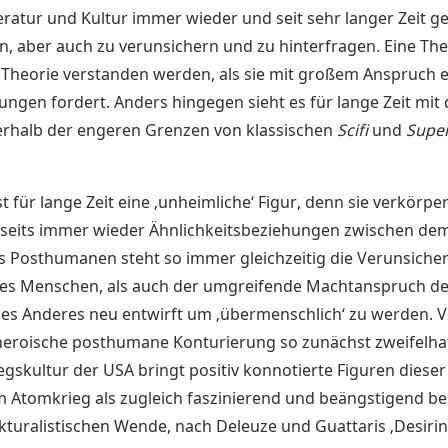
eratur und Kultur immer wieder und seit sehr langer Zeit g
eln, aber auch zu verunsichern und zu hinterfragen. Eine 
e Theorie verstanden werden, als sie mit großem Anspruch
gen fordert. Anders hingegen sieht es für lange Zeit mit d
rhalb der engeren Grenzen von klassischen
Scifi
und
Supe
 für lange Zeit eine ‚unheimliche‘ Figur, denn sie verkörper
rseits immer wieder Ähnlichkeitsbeziehungen zwischen d
es Posthumanen steht so immer gleichzeitig die Verunsic
des Menschen, als auch der umgreifende Machtanspruch d
iches Anderes neu entwirft um ‚übermenschlich‘ zu werden. 
ve heroische posthumane Konturierung so zunächst zweifelha
egskultur der USA bringt positiv konnotierte Figuren dieser 
 Atomkrieg als zugleich faszinierend und beängstigend bes
uralistischen Wende, nach Deleuze und Guattaris ‚Desiri