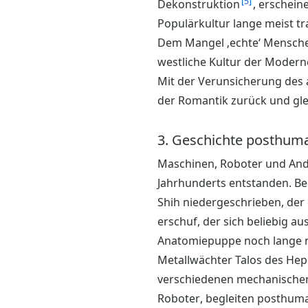
5
Dekonstruktion
, erschein
Populärkultur lange meist tr
Dem Mangel ‚echte‘ Menschen 
westliche Kultur der Modern
Mit der Verunsicherung des 
der Romantik zurück und gle
3. Geschichte posthuma
Maschinen, Roboter und Andr
Jahrhunderts entstanden. Ber
Shih niedergeschrieben, der
erschuf, der sich beliebig 
Anatomiepuppe noch lange nic
Metallwächter Talos des Hep
verschiedenen mechanischen
Roboter, begleiten posthuman