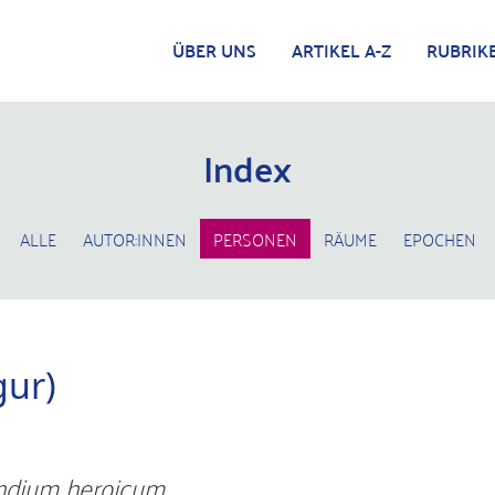
ÜBER UNS
ARTIKEL A-Z
RUBRIK
Index
ALLE
AUTOR:INNEN
PERSONEN
RÄUME
EPOCHEN
gur)
dium heroicum