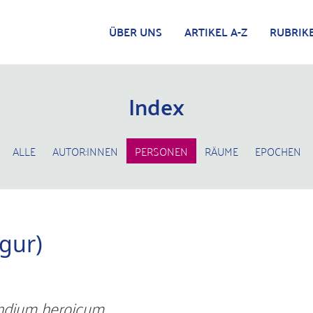
ÜBER UNS
ARTIKEL A-Z
RUBRIK
Index
ALLE
AUTOR:INNEN
PERSONEN
RÄUME
EPOCHEN
igur)
dium heroicum