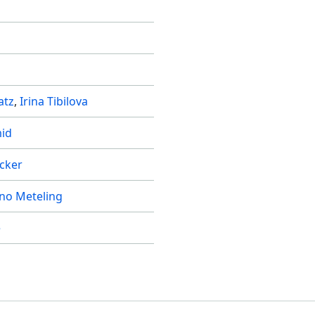
atz
Irina Tibilova
id
cker
no Meteling
e