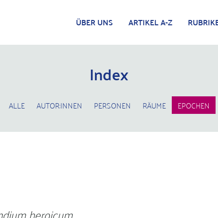
ÜBER UNS
ARTIKEL A-Z
RUBRIK
Index
ALLE
AUTOR:INNEN
PERSONEN
RÄUME
EPOCHEN
dium heroicum