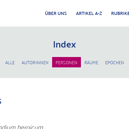
ÜBER UNS
ARTIKEL A-Z
RUBRIK
Index
ALLE
AUTOR:INNEN
PERSONEN
RÄUME
EPOCHEN
s
dium heroicum