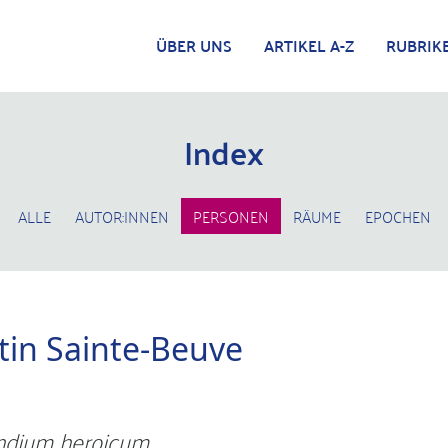
ÜBER UNS
ARTIKEL A-Z
RUBRIK
Index
ALLE
AUTOR:INNEN
PERSONEN
RÄUME
EPOCHEN
tin Sainte-Beuve
dium heroicum