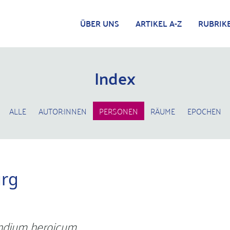
ÜBER UNS
ARTIKEL A-Z
RUBRIK
Index
ALLE
AUTOR:INNEN
PERSONEN
RÄUME
EPOCHEN
rg
dium heroicum