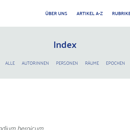
ÜBER UNS
ARTIKEL A-Z
RUBRIK
Index
ALLE
AUTOR:INNEN
PERSONEN
RÄUME
EPOCHEN
dium heroicum