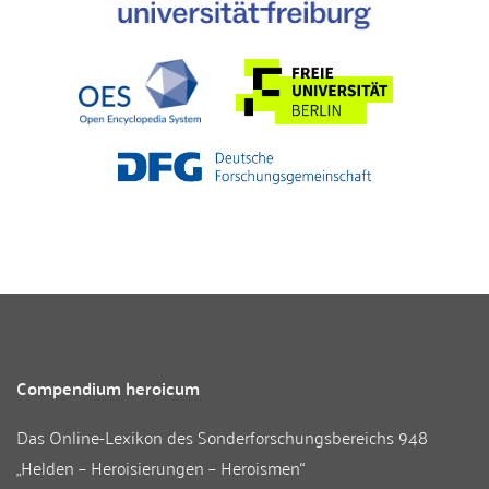
Compendium heroicum
Das Online-Lexikon des
Sonderforschungsbereichs 948
„Helden – Heroisierungen – Heroismen“