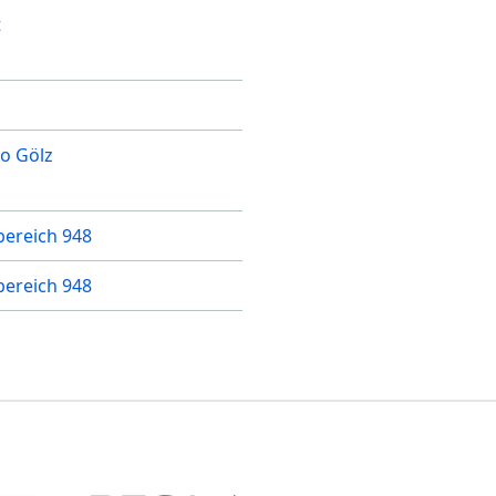
t
o Gölz
ereich 948
ereich 948