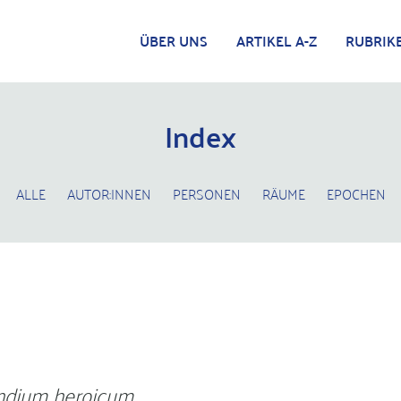
ÜBER UNS
ARTIKEL A-Z
RUBRIK
Index
ALLE
AUTOR:INNEN
PERSONEN
RÄUME
EPOCHEN
dium heroicum