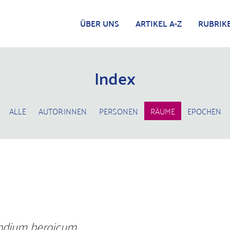
ÜBER UNS
ARTIKEL A-Z
RUBRIK
Index
ALLE
AUTOR:INNEN
PERSONEN
RÄUME
EPOCHEN
dium heroicum