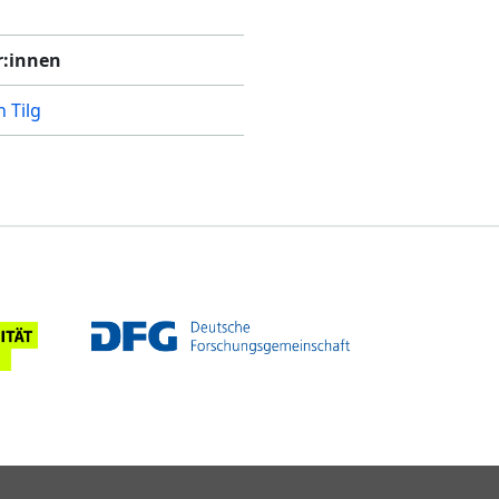
r:innen
n Tilg