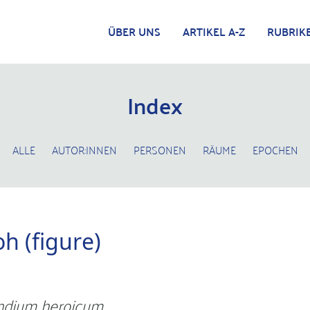
ÜBER UNS
ARTIKEL A-Z
RUBRIK
Index
ALLE
AUTOR:INNEN
PERSONEN
RÄUME
EPOCHEN
h (figure)
dium heroicum