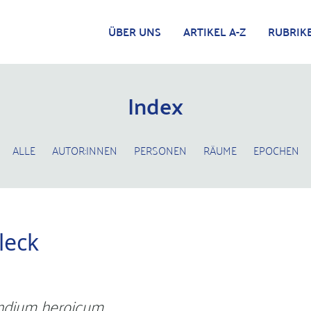
ÜBER UNS
ARTIKEL A-Z
RUBRIK
Index
ALLE
AUTOR:INNEN
PERSONEN
RÄUME
EPOCHEN
leck
dium heroicum