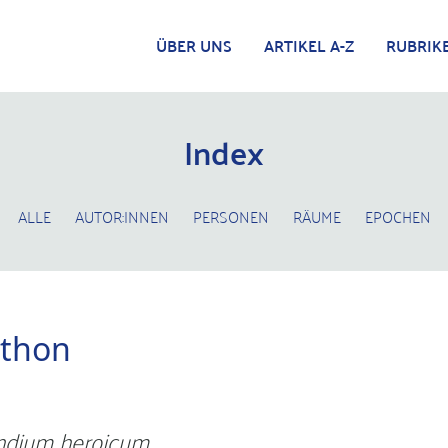
ÜBER UNS
ARTIKEL A-Z
RUBRIK
Index
ALLE
AUTOR:INNEN
PERSONEN
RÄUME
EPOCHEN
hthon
dium heroicum