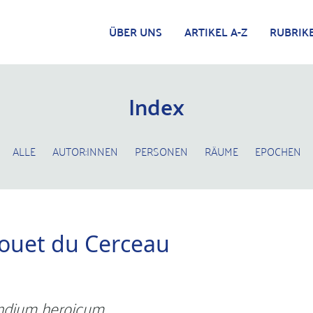
ÜBER UNS
ARTIKEL A-Z
RUBRIK
Index
ALLE
AUTOR:INNEN
PERSONEN
RÄUME
EPOCHEN
rouet du Cerceau
dium heroicum