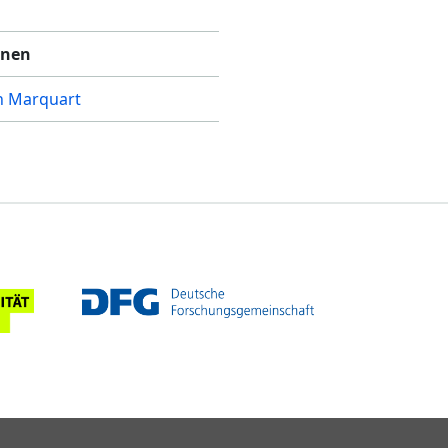
nnen
n Marquart