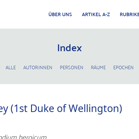
ÜBER UNS
ARTIKEL A-Z
RUBRIK
Index
ALLE
AUTOR:INNEN
PERSONEN
RÄUME
EPOCHEN
ey (1st Duke of Wellington)
dium heroicum