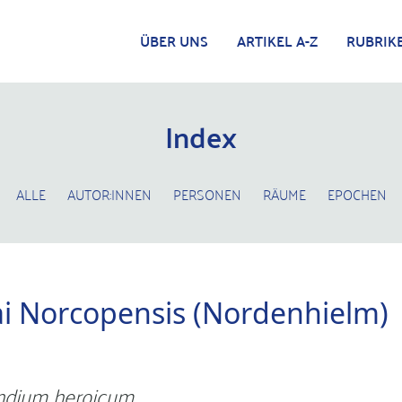
ÜBER UNS
ARTIKEL A-Z
RUBRIK
Index
ALLE
AUTOR:INNEN
PERSONEN
RÄUME
EPOCHEN
ai Norcopensis (Nordenhielm)
dium heroicum