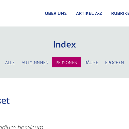
ÜBER UNS
ARTIKEL A-Z
RUBRIK
Index
ALLE
AUTOR:INNEN
PERSONEN
RÄUME
EPOCHEN
set
dium heroicum