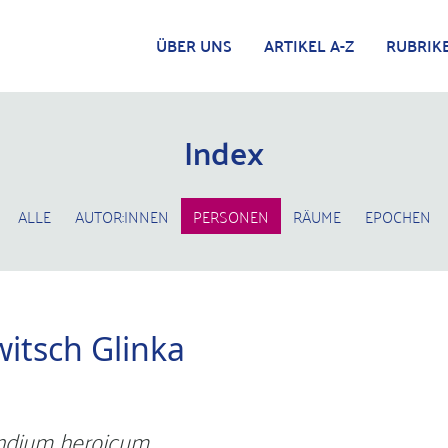
ÜBER UNS
ARTIKEL A-Z
RUBRIK
Index
ALLE
AUTOR:INNEN
PERSONEN
RÄUME
EPOCHEN
itsch Glinka
dium heroicum