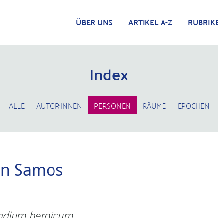
ÜBER UNS
ARTIKEL A-Z
RUBRIK
Index
ALLE
AUTOR:INNEN
PERSONEN
RÄUME
EPOCHEN
on Samos
dium heroicum