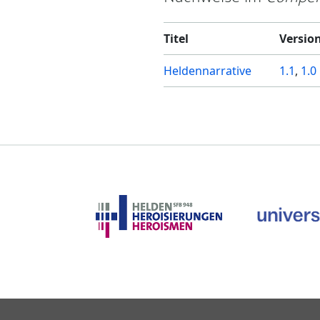
Titel
Versio
Heldennarrative
1.1
,
1.0