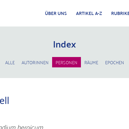
ÜBER UNS
ARTIKEL A-Z
RUBRIK
Index
ALLE
AUTOR:INNEN
PERSONEN
RÄUME
EPOCHEN
ll
dium heroicum