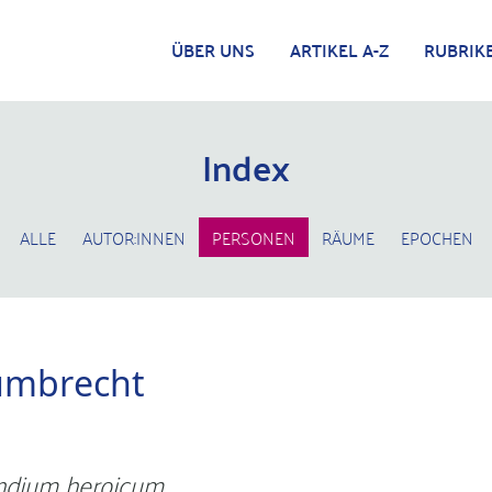
ÜBER UNS
ARTIKEL A-Z
RUBRIK
Index
ALLE
AUTOR:INNEN
PERSONEN
RÄUME
EPOCHEN
umbrecht
dium heroicum