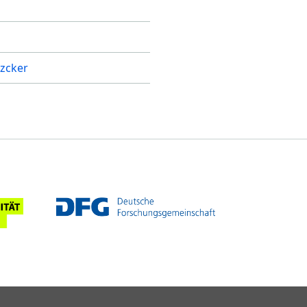
n
tzcker