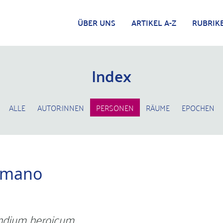
ÜBER UNS
ARTIKEL A-Z
RUBRIK
Index
ALLE
AUTOR:INNEN
PERSONEN
RÄUME
EPOCHEN
amano
dium heroicum