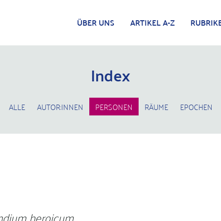
ÜBER UNS
ARTIKEL A-Z
RUBRIK
Index
ALLE
AUTOR:INNEN
PERSONEN
RÄUME
EPOCHEN
dium heroicum