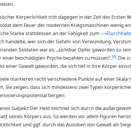
weisen.
scher Körperlichkeit tritt dagegen in der Zeit des Ersten W
e Soldat dem Feuer der modernen Kriegsmaschinen wenig en
che Stärke stattdessen an der Fähigkeit zum
⟶Durchhalt
h handelte, wer sich der Gefahr von Verwundung, Verstü
renden Soldaten war es, „sichtbar Opfer geworden zu sein
8
r einer beschädigten Psyche bezahlen zu müssen“.
Die zu
einer Gewalt geworden, die sich tief in ihre Körper einsc
piele markieren recht verschiedene Punkte auf einer Skala
m. Sie zeigen, dass sich mindestens zwei Typen körperlich
eroisierungspotential bergen:
enes Subjekt:
Der Held zeichnet sich durch die außergewö
atz seines Körpers aus. So werden vor allem Figuren heroisi
icklichkeit und ggf. durch das Ausüben von Gewalt als Sieg