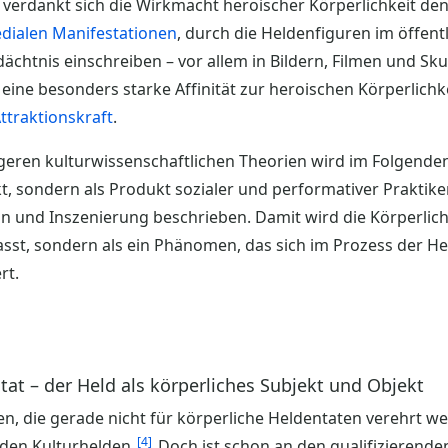
verdankt sich die Wirkmacht heroischer Körperlichkeit den
alen Manifestationen
, durch die Heldenfiguren im öffen
dächtnis einschreiben – vor allem in Bildern, Filmen und Sku
ine besonders starke Affinität zur heroischen Körperlichke
traktionskraft
.
eren kulturwissenschaftlichen Theorien wird im Folgenden 
akt, sondern als Produkt sozialer und performativer Praktik
n und Inszenierung beschrieben. Damit wird die Körperlich
sst, sondern als ein Phänomen, das sich im Prozess der H
rt.
ntat – der Held als körperliches Subjekt und Objekt
en, die gerade nicht für körperliche Heldentaten verehrt 
4
 den Kulturhelden.
Doch ist schon an den qualifizierend