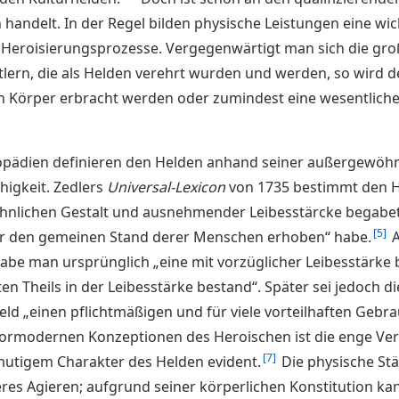
handelt. In der Regel bilden physische Leistungen eine wi
r Heroisierungsprozesse. Vergegenwärtigt man sich die groß
lern, die als Helden verehrt wurden und werden, so wird d
n Körper erbracht werden oder zumindest eine wesentlich
opädien definieren den Helden anhand seiner außergewöhn
higkeit. Zedlers
Universal-Lexicon
von 1735 bestimmt den H
ehnlichen Gestalt und ausnehmender Leibesstärcke begabet
5
er den gemeinen Stand derer Menschen erhoben“ habe.
A
habe man ursprünglich „eine mit vorzüglicher Leibesstärke
en Theils in der Leibesstärke bestand“. Später sei jedoch d
d „einen pflichtmäßigen und für viele vorteilhaften Gebra
vormodernen Konzeptionen des Heroischen ist die enge Ve
7
mutigem Charakter des Helden evident.
Die physische Stä
res Agieren; aufgrund seiner körperlichen Konstitution kan