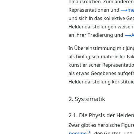
hinausreichen. Zum anderen 
Repräsentationen und
⟶medi
und sich in das kollektive Ge
Heldendarstellungen weisen e
an ihrer Tradierung und
⟶At
In Übereinstimmung mit jüng
als biologisch-materieller F
künstlerischer Repräsentatio
als etwas Gegebenes aufgefa
Heldendarstellung konstituie
2. Systematik
2.1. Die Physis der Helde
Zwar gibt es heroische Figur
3
homme
, den Geistes- und