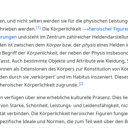
n, und nicht selten werden sie für die physischen Leistunge
1
chrieben werden.
Die Körperlichkeit
⟶heroischer Figure
erungen
und steht im Zentrum zahlreicher Heldendarstellu
den ist zwischen dem
Körper
bzw. der
physis
eines Helden 
 Begriff der
Körperlichkeit
, der neben der Physis insbeson
st. Auch bestimmte Objekte und Attribute wie Kleidung, 
nen als Extensionen des Körpers zur Konstitution von Körp
en durch sie ‚verkörpert‘ und im Habitus inszeniert. Dieses
2
eroischer Körperlichkeit zugrunde.
n verfügen über eine erhebliche kulturelle Präsenz. Dies li
 von Stärke, Schönheit, Leistungs- und Leidensfähigkeit, ni
tät verbinden. Die Körperlichkeit heroischer Figuren fungie
spezifische Ideale und Normen, die zum Teil weit über den 