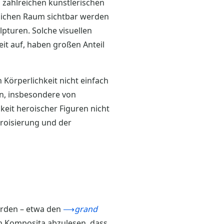
 zahlreichen künstlerischen
tlichen Raum sichtbar werden
lpturen. Solche visuellen
it auf, haben großen Anteil
Körperlichkeit nicht einfach
en, insbesondere von
keit heroischer Figuren nicht
eroisierung und der
werden – etwa den
⟶
grand
en Komposita abzulesen, dass