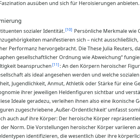
aszination ausüben und sich für Heroisierungen anbieten.
rmierung
10
ituenten sozialer Identität.
Persönliche Merkmale wie Ge
zugehörigkeiten manifestieren sich – nicht ausschließlich,
her Performanz hervorgebracht. Die These Julia Reuters, d
raphen gesellschaftlicher Ordnung wie Abweichung“ fungie
11
tigkeit beanspruchen
: An den Körpern heroischer Figu
Gesellschaft als ideal angesehen werden und welche sozial
it, Jugendlichkeit, Anmut, Athletik oder Stärke für eine 
ognomie ihrer jeweiligen Heldenfiguren sichtbar und verstän
iese Ideale geradezu, verleihen ihnen also eine ikonische 
guren zugeschriebene ‚Außer-Ordentlichkeit‘ umfasst somit
ch auch auf ihre Körper: Der heroische Körper repräsentiert
der Norm. Die Vorstellungen heroischer Körper variieren all
ldentypen identifizieren, die wesentlich über ihre körperlic