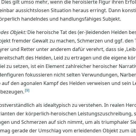
 Dies gilt umso mehr, wenn die heroisierte Figur ihren Erfo
inbar aussichtslosen Situation heraus erringt. Dann konsti
 körperlich handelndes und handlungsfähiges Subjekt.
ndes Objekt:
Die heroische Tat des (er-)leidenden Helden bes
jekt fremder Gewalt zu machen, Schmerzen und ggf. den T
rer und Retter unter anderem dafür verehrt, dass sie ‚Leib
ereitschaft des Helden, Leid zu ertragen und die eigene kör
el zu setzen, ist ein Element zahlreicher heroischer Narrativ
denfiguren fokussieren nicht selten Verwundungen, Narbe
e auf den agonalen Kampf des Helden verweisen und sein L
9
 bezeugen.
bstverständlich als idealtypisch zu verstehen. In realen He
rianten der körperlich-heroischen Leistungszuschreibung, so 
ngen und Schmerzen auf sich nimmt, um als triumphaler S
n mag gerade der Umschlag vom erleidenden Objekt zum üb