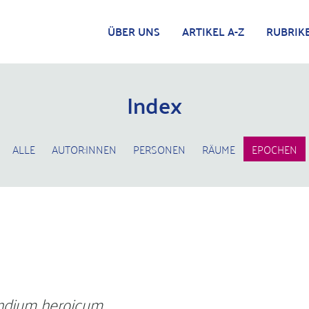
ÜBER UNS
ARTIKEL A-Z
RUBRIK
Index
ALLE
AUTOR:INNEN
PERSONEN
RÄUME
EPOCHEN
dium heroicum