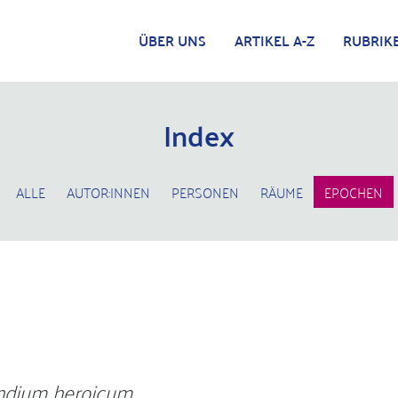
ÜBER UNS
ARTIKEL A-Z
RUBRIK
Index
ALLE
AUTOR:INNEN
PERSONEN
RÄUME
EPOCHEN
dium heroicum