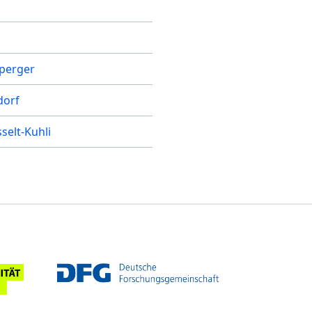
n
sperger
dorf
selt-Kuhli