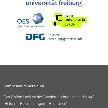
Compendium heroicum
Das Online-Lexikon des
Sonderforschungsbereichs 948
„Helden – Heroisierungen – Heroismen“