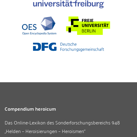
Compendium heroicum
Das Online-Lexikon des
Sonderforschungsbereichs 948
„Helden – Heroisierungen – Heroismen“