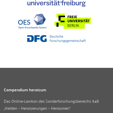
Compendium heroicum
Das Online-Lexikon des
Sonderforschungsbereichs 948
„Helden – Heroisierungen – Heroismen“