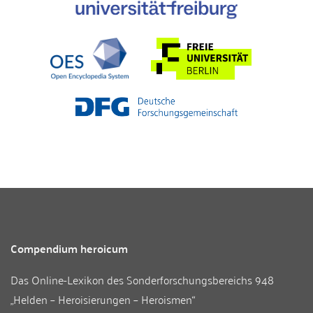
Compendium heroicum
Das Online-Lexikon des
Sonderforschungsbereichs 948
„Helden – Heroisierungen – Heroismen“