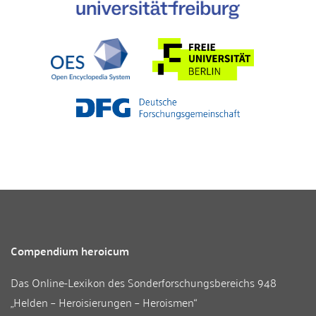
Compendium heroicum
Das Online-Lexikon des
Sonderforschungsbereichs 948
„Helden – Heroisierungen – Heroismen“