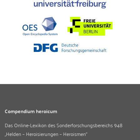
Compendium heroicum
Das Online-Lexikon des
Sonderforschungsbereichs 948
„Helden – Heroisierungen – Heroismen“